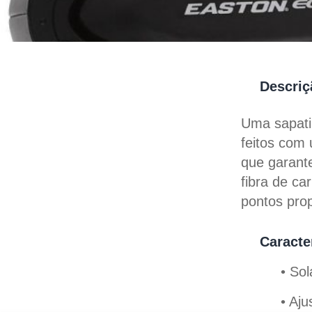
Descriç
Uma sapatil
feitos com
que garante
fibra de c
pontos prop
Caracte
• So
• Aj