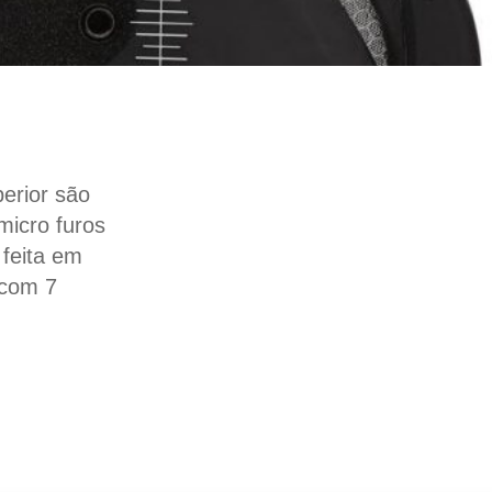
perior são
micro furos
 feita em
 com 7